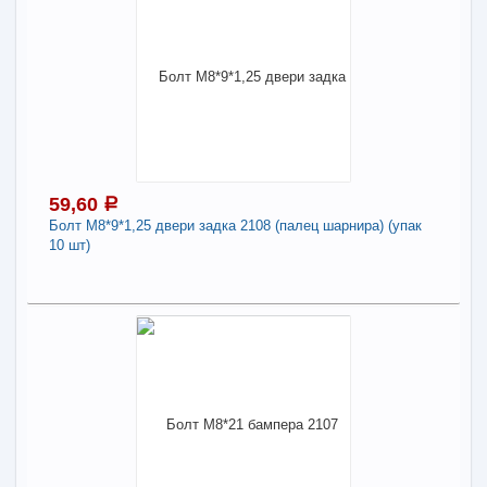
59,04
a
Поделиться
В наличии
Наличие товара в магазинах уточняйте по телефону
Болт М14*40 8.8 надрамника, седельн.
устройства арт. 1/12559-21
Длина:
14
59,60
a
Болт М8*9*1,25 двери задка 2108 (палец шарнира) (упак
-
+
59,04
a
10 шт)
В КОРЗИНУ
59,60
a
Поделиться
В наличии
Наличие товара в магазинах уточняйте по телефону
Болт М8*9*1,25 двери задка 2108 (палец