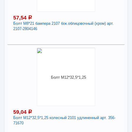
шарнира) (упак 10 шт)
Длина:
9
Резьба:
1.25
57,54
a
Болт М8*21 бампера 2107 бок.облицовочный (хром) арт.
2107-2804146
-
+
59,60
a
В КОРЗИНУ
57,54
a
В наличии
Поделиться
Наличие товара в магазинах уточняйте по телефону
Болт М8*21 бампера 2107 бок.облицовочный
(хром) арт. 2107-2804146
Длина:
8
59,04
a
Болт М12*32,5*1,25 колесный 2101 удлиненный арт. 356-
-
+
57,54
a
71670