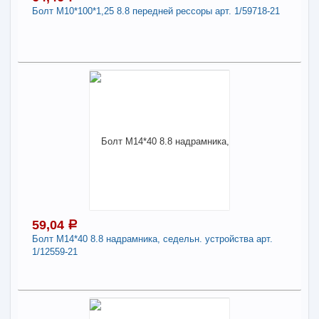
Болт М10*100*1,25 8.8 передней рессоры арт. 1/59718-21
-
+
43,86
a
В КОРЗИНУ
64,46
a
Поделиться
В наличии
Наличие товара в магазинах уточняйте по телефону
Болт М10*100*1,25 8.8 передней рессоры арт.
1/59718-21
Длина:
10
59,04
a
Болт М14*40 8.8 надрамника, седельн. устройства арт.
-
+
64,46
a
1/12559-21
В КОРЗИНУ