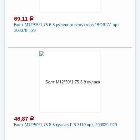
1701250
Длина:
8
69,11
a
Болт М12*95*1,75 6.8 рулевого редуктора "ВОЛГА" арт.
-
+
55,89
a
200378-П29
В КОРЗИНУ
69,11
a
В наличии
Поделиться
Наличие товара в магазинах уточняйте по телефону
Болт М12*95*1,75 6.8 рулевого редуктора
"ВОЛГА" арт. 200378-П29
Длина:
95
46,87
a
-
+
69,11
a
Болт М12*50*1,75 8.8 кулака Г-З-3110 арт. 290939-П29
В КОРЗИНУ