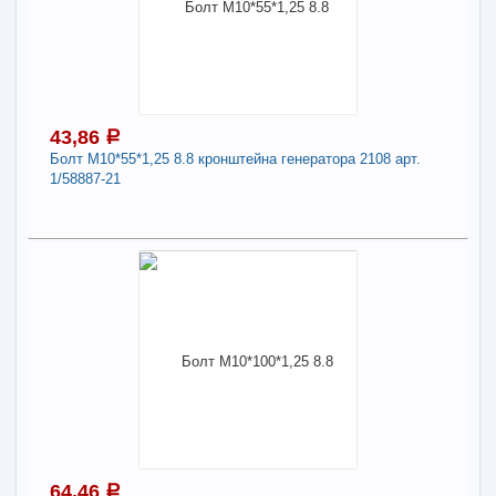
Наличие товара в магазинах уточняйте по телефону
Болт М10*19*1,25 12.9 дифференциала арт.
2101-2403021
Длина:
10
43,86
a
Болт М10*55*1,25 8.8 кронштейна генератора 2108 арт.
-
+
43,19
a
1/58887-21
В КОРЗИНУ
43,86
a
Поделиться
В наличии
Наличие товара в магазинах уточняйте по телефону
Болт М10*55*1,25 8.8 кронштейна генератора
2108 арт. 1/58887-21
Длина:
10
64,46
a