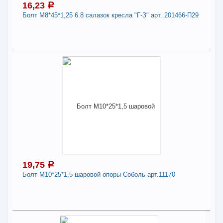
16,23
a
-
+
23,04
a
Болт М8*45*1,25 6.8 салазок кресла "Г-З" арт. 201466-П29
В КОРЗИНУ
16,23
a
Поделиться
В наличии
Наличие товара в магазинах уточняйте по телефону
Болт М8*45*1,25 6.8 салазок кресла "Г-З" арт.
201466-П29
Длина:
8
19,75
a
-
+
16,23
a
Болт М10*25*1,5 шаровой опоры Соболь арт.11170
В КОРЗИНУ