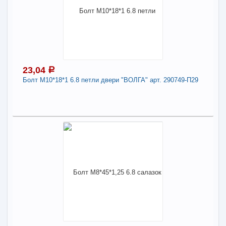
В наличии
Наличие товара в магазинах уточняйте по телефону
Болт М10*16*1,25 8.8 люка отбора мощн. арт.
1/59703-219
Длина:
10
23,04
a
Болт М10*18*1 6.8 петли двери "ВОЛГА" арт. 290749-П29
-
+
26,24
a
В КОРЗИНУ
23,04
a
В наличии
Поделиться
Наличие товара в магазинах уточняйте по телефону
Болт М10*18*1 6.8 петли двери "ВОЛГА" арт.
290749-П29
Длина:
10