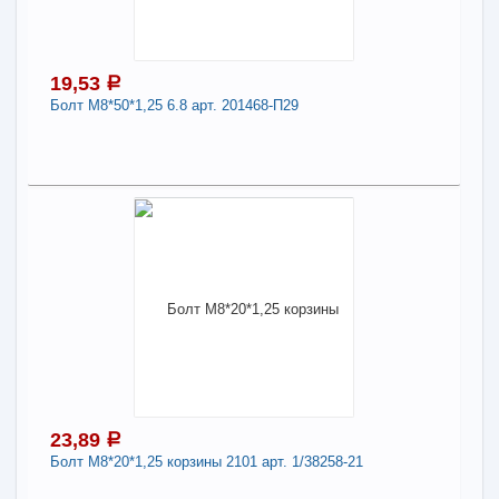
Длина:
8
-
+
23,89
a
19,53
a
Болт М8*50*1,25 6.8 арт. 201468-П29
В КОРЗИНУ
19,53
a
Поделиться
В наличии
Наличие товара в магазинах уточняйте по телефону
Болт М8*50*1,25 6.8 арт. 201468-П29
Длина:
8
-
+
19,53
a
23,89
a
Болт М8*20*1,25 корзины 2101 арт. 1/38258-21
В КОРЗИНУ