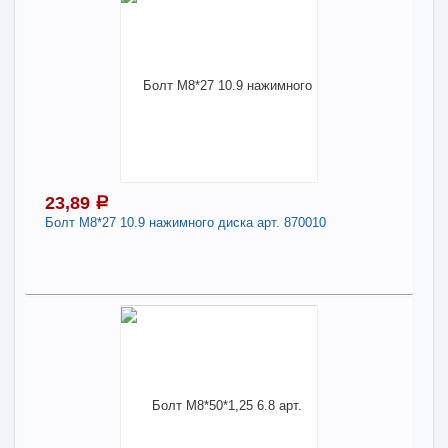
19,75
a
Поделиться
В наличии
Наличие товара в магазинах уточняйте по телефону
Болт М10*25*1,5 шаровой опоры Соболь
арт.11170
Длина:
25
23,89
a
Болт М8*27 10.9 нажимного диска арт. 870010
-
+
19,75
a
В КОРЗИНУ
23,89
a
В наличии
Поделиться
Наличие товара в магазинах уточняйте по телефону
Болт М8*27 10.9 нажимного диска арт. 870010