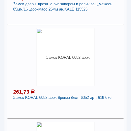
Замок дверн. врезн. с риг запором и ролик.защ,межось
ключа. Замок запирается автоматически
85мм/16 ,дорнмасс 25мм ан.KALE 115525
нажатием на дужку замка.
-
+
283,97
a
В КОРЗИНУ
362,67
a
В наличии
Поделиться
Наличие товара в магазинах уточняйте по телефону
Замок дверн. врезн. с риг запором и
ролик.защ,межось 85мм/16 ,дорнмасс 25мм
ан.KALE 115525
261,73
a
Замок KORAL 6082 abbk бронза б/кл. 6352 арт. 618-676
-
+
362,67
a
В КОРЗИНУ