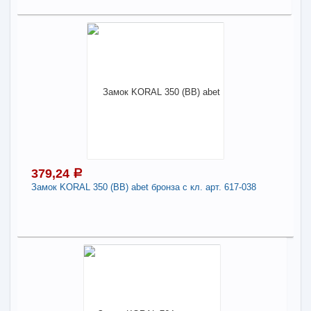
388,62
Поделиться
a
В наличии
Наличие товара в магазинах уточняйте по телефону
Замок KORAL 764 pbet золото с кл. арт. 617-092
-
+
388,62
a
379,24
a
Замок KORAL 350 (BB) abet бронза с кл. арт. 617-038
В КОРЗИНУ
Поделиться
379,24
a
В наличии