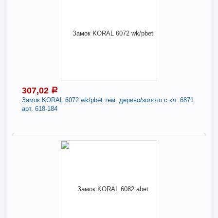
261,73
a
Поделиться
В наличии
Наличие товара в магазинах уточняйте по телефону
Замок KORAL 6082 abbk бронза б/кл. 6352 арт.
618-676
-
+
261,73
a
307,02
a
Замок KORAL 6072 wk/pbet тем. дерево/золото с кл. 6871
арт. 618-184
В КОРЗИНУ
307,02
Поделиться
a
В наличии
Наличие товара в магазинах уточняйте по телефону
Замок KORAL 6072 wk/pbet тем. дерево/золото