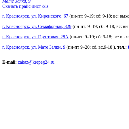
Мате Залки, 9
Скачать прайс-лист /xls
г. Красноярск, ул. Киренского, 67
(пн-пт: 9–19; сб: 9-18; вс: вы
г. Красноярск, ул. Семафорная, 329
(пн-пт: 9–19; сб: 9-18; вс: в
г. Красноярск, ул. Грунтовая, 28А
(пн-пт: 9–19; сб: 9-18; вс: вы
г. Красноярск, ул. Мате Залки, 9
(пн-пт 9–20; сб, вс,9-18 ),
тел.:
E-mail:
zakaz@krepeg24.ru