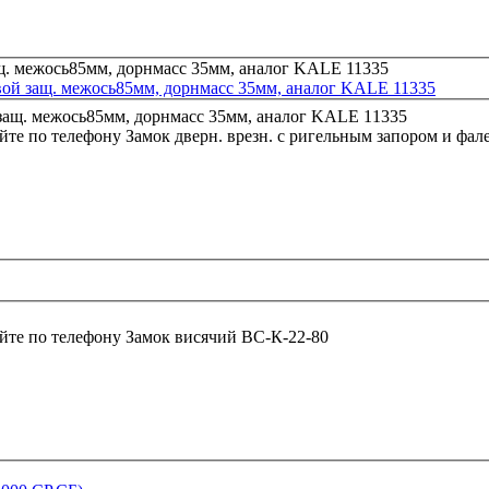
евой защ. межось85мм, дорнмасс 35мм, аналог KALE 11335
йте по телефону
Замок дверн. врезн. с ригельным запором и фа
йте по телефону
Замок висячий ВС-К-22-80