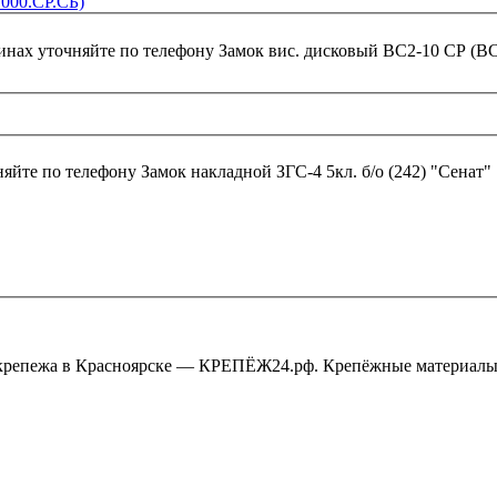
.000.СР.СБ)
инах уточняйте по телефону
Замок вис. дисковый ВС2-10 СР (ВС
няйте по телефону
Замок накладной ЗГС-4 5кл. б/о (242) "Сенат"
крепежа в Красноярске — КРЕПЁЖ24.рф. Крепёжные материалы,