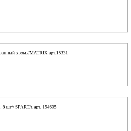
Набор ключей накидных, 6*17 мм, 6 шт Crv, полированный хром.//MATRIX арт.15331
 8 шт// SPARTA арт. 154605