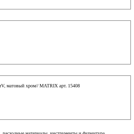
CrV, матовый хром// MATRIX арт. 15408
 расходные материалы, инструменты и фурнитура.