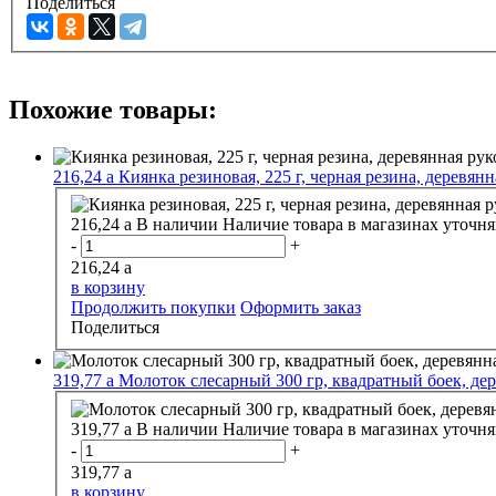
Поделиться
Похожие товары:
216,24
a
Киянка резиновая, 225 г, черная резина, деревян
216,24
a
В наличии
Наличие товара в магазинах уточня
-
+
216,24
a
в корзину
Продолжить покупки
Оформить заказ
Поделиться
319,77
a
Молоток слесарный 300 гр, квадратный боек, дер
319,77
a
В наличии
Наличие товара в магазинах уточня
-
+
319,77
a
в корзину