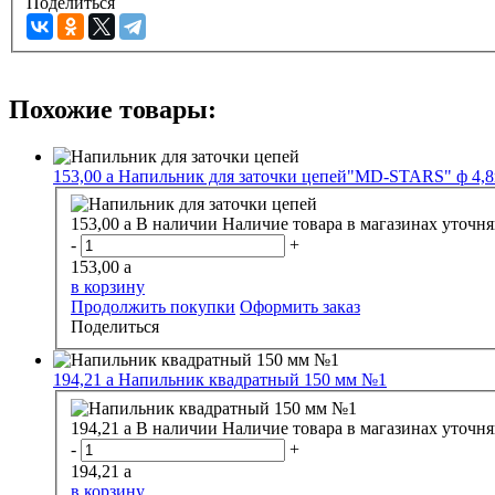
Поделиться
Похожие товары:
153,00
a
Напильник для заточки цепей"MD-STARS" ф 4,
153,00
a
В наличии
Наличие товара в магазинах уточня
-
+
153,00
a
в корзину
Продолжить покупки
Оформить заказ
Поделиться
194,21
a
Напильник квадратный 150 мм №1
194,21
a
В наличии
Наличие товара в магазинах уточня
-
+
194,21
a
в корзину