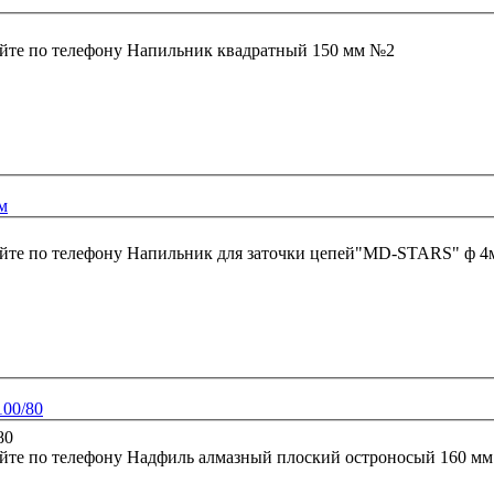
йте по телефону
Напильник квадратный 150 мм №2
м
йте по телефону
Напильник для заточки цепей"MD-STARS" ф 4
100/80
йте по телефону
Надфиль алмазный плоский остроносый 160 мм