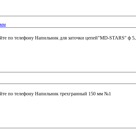
5мм
йте по телефону
Напильник для заточки цепей"MD-STARS" ф 5
йте по телефону
Напильник трехгранный 150 мм №1