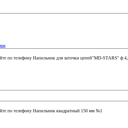
8мм
йте по телефону
Напильник для заточки цепей"MD-STARS" ф 4
йте по телефону
Напильник квадратный 150 мм №1