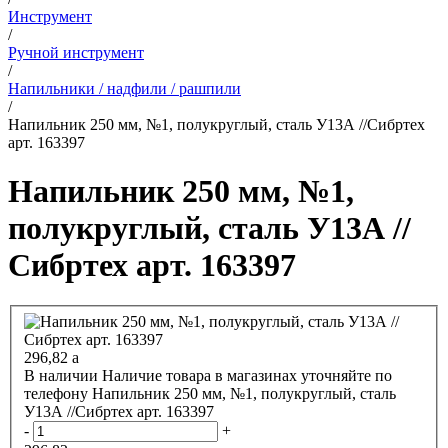
Инструмент
/
Ручной инструмент
/
Напильники / надфили / рашпили
/
Напильник 250 мм, №1, полукруглый, сталь У13А //Сибртех
арт. 163397
Напильник 250 мм, №1,
полукруглый, сталь У13А //
Сибртех арт. 163397
296,82
a
В наличии
Наличие товара в магазинах уточняйте по
телефону
Напильник 250 мм, №1, полукруглый, сталь
У13А //Сибртех арт. 163397
-
+