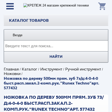
КАТАЛОГ ТОВАРОВ
Везде
НАЙТИ
Главная
Каталог
Инструмент
Ручной инструмент
/
/
/
/
Ножовки
/
Ножовка по дереву 500мм прям. зуб 7з/д:4-0-4-0
быст.расп.закал.2-комп.рук."Runex Techno"арт.
577432
НОЖОВКА ПО ДЕРЕВУ 500ММ ПРЯМ. ЗУБ 7З/
Д:4-0-4-0 БЫСТ.РАСП.ЗАКАЛ.2-
КОМП.РУК."RUNEX TECHNO"АРТ. 577432