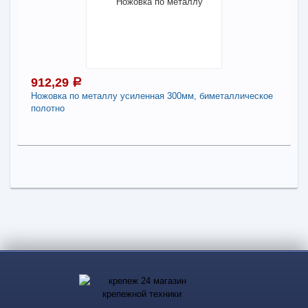
Ножовка для утеплителя PC-22-INS
Поделиться
-
+
1 210,74
a
912,29
a
В КОРЗИНУ
Ножовка по металлу усиленная 300мм, биметаллическое
полотно
Поделиться
912,29
a
В наличии
Наличие товара в магазинах уточняйте по телефону
Ножовка по металлу усиленная 300мм,
биметаллическое полотно
-
+
912,29
a