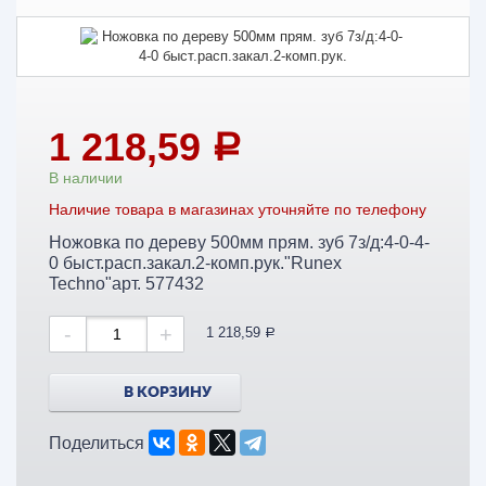
1 218,59
a
В наличии
Наличие товара в магазинах уточняйте по телефону
Ножовка по дереву 500мм прям. зуб 7з/д:4-0-4-
0 быст.расп.закал.2-комп.рук."Runex
Techno"арт. 577432
-
+
1 218,59
a
В КОРЗИНУ
Поделиться