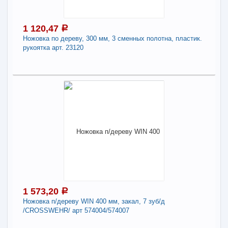
пластиковая рукоятка (Ижевск)//Россия арт.
23165
1 120,47
a
Ножовка по дереву, 300 мм, 3 сменных полотна, пластик.
-
+
1 143,58
a
рукоятка арт. 23120
В КОРЗИНУ
1 120,47
a
Поделиться
В наличии
Наличие товара в магазинах уточняйте по телефону
Ножовка по дереву, 300 мм, 3 сменных
полотна, пластик. рукоятка арт. 23120
-
+
1 120,47
a
1 573,20
a
Ножовка п/дереву WIN 400 мм, закал, 7 зуб/д
/CROSSWEHR/ арт 574004/574007
В КОРЗИНУ