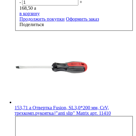
-
+
168,50
a
в корзину
Продолжить покупки
Оформить заказ
Поделиться
153,71
a
Отвертка Fusion, SL3,0*200 мм, CrV,
трехкомп.рукоятка//"anti slip" Matrix арт. 11410