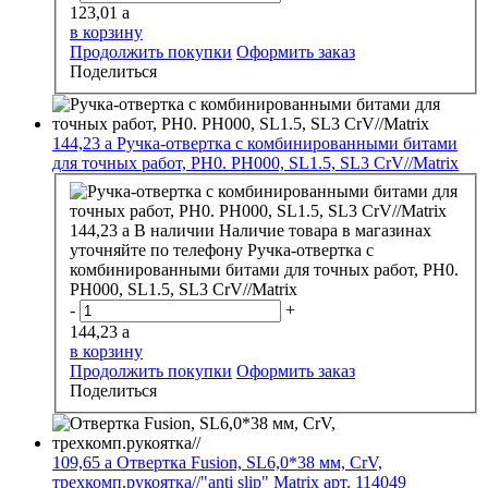
123,01
a
в корзину
Продолжить покупки
Оформить заказ
Поделиться
144,23
a
Ручка-отвертка с комбинированными битами
для точных работ, PH0. PH000, SL1.5, SL3 CrV//Matrix
144,23
a
В наличии
Наличие товара в магазинах
уточняйте по телефону
Ручка-отвертка с
комбинированными битами для точных работ, PH0.
PH000, SL1.5, SL3 CrV//Matrix
-
+
144,23
a
в корзину
Продолжить покупки
Оформить заказ
Поделиться
109,65
a
Отвертка Fusion, SL6,0*38 мм, CrV,
трехкомп.рукоятка//"anti slip" Matrix арт. 114049