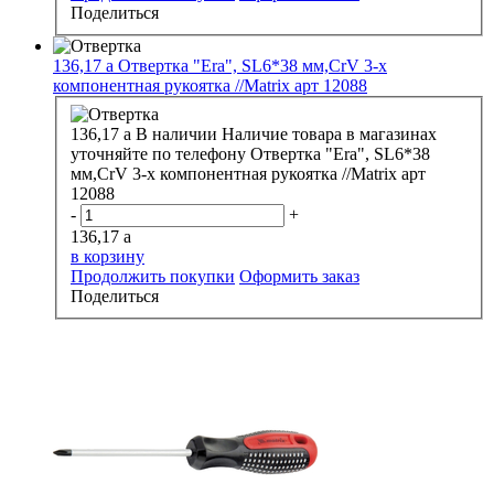
Поделиться
136,17
a
Отвертка "Era", SL6*38 мм,CrV 3-х
компонентная рукоятка //Matrix арт 12088
136,17
a
В наличии
Наличие товара в магазинах
уточняйте по телефону
Отвертка "Era", SL6*38
мм,CrV 3-х компонентная рукоятка //Matrix арт
12088
-
+
136,17
a
в корзину
Продолжить покупки
Оформить заказ
Поделиться