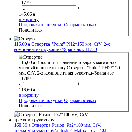
11779
-
+
145,66
a
в корзину
Продолжить покупки
Оформить заказ
Поделиться
116,60
a
Отвертка "Point" PH2*150 мм, СrV, 2-х
компонентная рукоятка//Sparta арт. 11780
116,60
a
В наличии
Наличие товара в магазинах
уточняйте по телефону
Отвертка "Point" PH2*150
мм, СrV, 2-х компонентная рукоятка//Sparta арт.
11780
-
+
116,60
a
в корзину
Продолжить покупки
Оформить заказ
Поделиться
168,50
a
Отвертка Fusion, Pz2*100 мм, CrV,
трехкомп.рукоятка//"anti slip" Matrix арт.11403