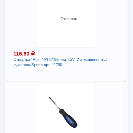
В наличии
Наличие товара в магазинах уточняйте по телефону
Отвертка шлицевая 3*75
-
+
130,50
a
116,60
a
В КОРЗИНУ
Отвертка "Point" PH2*150 мм, СrV, 2-х компонентная
рукоятка//Sparta арт. 11780
Поделиться
116,60
a
В наличии
Наличие товара в магазинах уточняйте по телефону
Отвертка "Point" PH2*150 мм, СrV, 2-х
компонентная рукоятка//Sparta арт. 11780