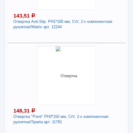
Ручка-отвертка с комбинированными битами
для точных работ, PH0. PH000, SL1.5, SL3
CrV//Matrix
143,51
a
Отвертка Anti-Slip. PH1*100 мм, СrV, 2-х компонентная
рукоятка//Matrix арт. 12244
-
+
144,23
a
В КОРЗИНУ
143,51
a
В наличии
Поделиться
Наличие товара в магазинах уточняйте по телефону
Отвертка Anti-Slip. PH1*100 мм, СrV, 2-х
компонентная рукоятка//Matrix арт. 12244
-
+
143,51
a
148,31
a
Отвертка "Point" PH3*150 мм, СrV, 2-х компонентная
рукоятка//Sparta арт. 11781
В КОРЗИНУ