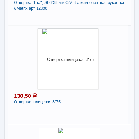
Отвертка "Era", SL6*38 мм,CrV 3-х компонентная рукоятка
В КОРЗИНУ
//Matrix арт 12088
136,17
Поделиться
a
В наличии
Наличие товара в магазинах уточняйте по телефону
Отвертка "Era", SL6*38 мм,CrV 3-х
компонентная рукоятка //Matrix арт 12088
-
+
136,17
a
130,50
a
Отвертка шлицевая 3*75
В КОРЗИНУ
130,50
Поделиться
a