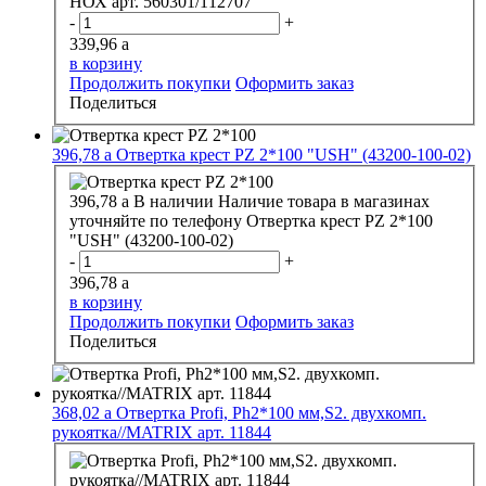
НОХ арт. 560301/112707
-
+
339,96
a
в корзину
Продолжить покупки
Оформить заказ
Поделиться
396,78
a
Отвертка крест РZ 2*100 "USH" (43200-100-02)
396,78
a
В наличии
Наличие товара в магазинах
уточняйте по телефону
Отвертка крест РZ 2*100
"USH" (43200-100-02)
-
+
396,78
a
в корзину
Продолжить покупки
Оформить заказ
Поделиться
368,02
a
Отвертка Profi, Ph2*100 мм,S2. двухкомп.
рукоятка//MATRIX арт. 11844