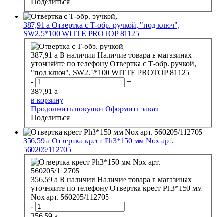
Поделиться
387,91
a
Отвертка с Т-обр. ручкой, "под ключ",
SW2.5*100 WITTE PROTOP 81125
387,91
a
В наличии
Наличие товара в магазинах
уточняйте по телефону
Отвертка с Т-обр. ручкой,
"под ключ", SW2.5*100 WITTE PROTOP 81125
-
+
387,91
a
в корзину
Продолжить покупки
Оформить заказ
Поделиться
356,59
a
Отвертка крест Рh3*150 мм Nox арт.
560205/112705
356,59
a
В наличии
Наличие товара в магазинах
уточняйте по телефону
Отвертка крест Рh3*150 мм
Nox арт. 560205/112705
-
+
356,59
a