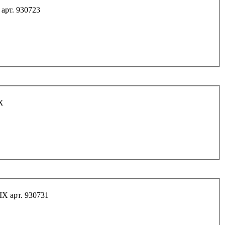
арт. 930723
X
X арт. 930731