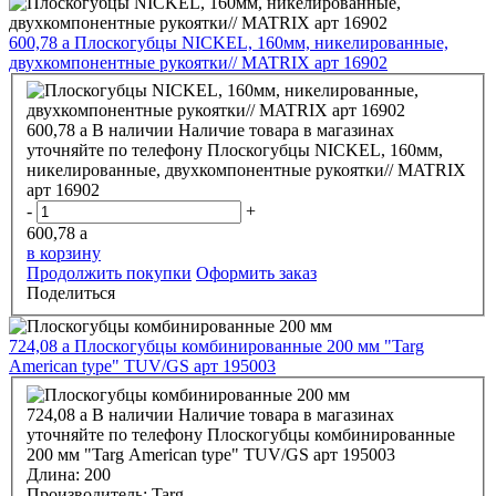
600,78
a
Плоскогубцы NICKEL, 160мм, никелированные,
двухкомпонентные рукоятки// MATRIX арт 16902
600,78
a
В наличии
Наличие товара в магазинах
уточняйте по телефону
Плоскогубцы NICKEL, 160мм,
никелированные, двухкомпонентные рукоятки// MATRIX
арт 16902
-
+
600,78
a
в корзину
Продолжить покупки
Оформить заказ
Поделиться
724,08
a
Плоскогубцы комбинированные 200 мм "Targ
American type" TUV/GS арт 195003
724,08
a
В наличии
Наличие товара в магазинах
уточняйте по телефону
Плоскогубцы комбинированные
200 мм "Targ American type" TUV/GS арт 195003
Длина:
200
Производитель:
Targ