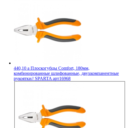
440,10
a
Плоскогубцы Comfort, 180мм,
комбинированные шлифованные, двухкомпанентные
рукоятки// SPARTA арт16968