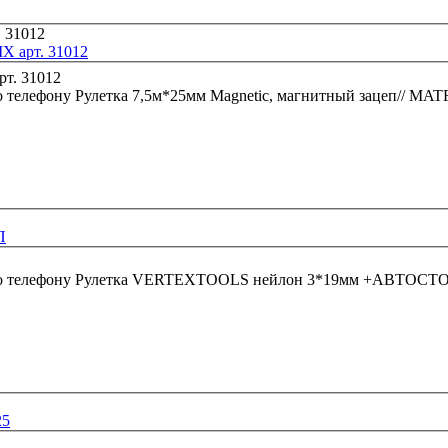
X арт. 31012
о телефону
Рулетка 7,5м*25мм Magnetic, магнитный зацеп// MATR
П
о телефону
Рулетка VERTEXTOOLS нейлон 3*19мм +АВТОСТ
25