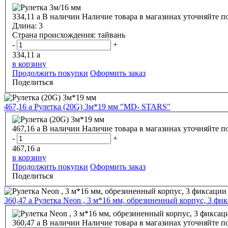
334,11
a
В наличии
Наличие товара в магазинах уточняйте п
Длина:
3
Страна происхождения:
тайвань
-
+
334,11
a
в корзину
Продолжить покупки
Оформить заказ
Поделиться
467,16
a
Рулетка (20G) 3м*19 мм "MD- STARS"
467,16
a
В наличии
Наличие товара в магазинах уточняйте п
-
+
467,16
a
в корзину
Продолжить покупки
Оформить заказ
Поделиться
360,47
a
Рулетка Neon , 3 м*16 мм, обрезиненный корпус, 3 фик
360,47
a
В наличии
Наличие товара в магазинах уточняйте п