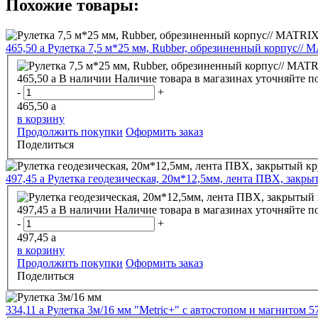
Похожие товары:
465,50
a
Рулетка 7,5 м*25 мм, Rubber, обрезиненный корпус// 
465,50
a
В наличии
Наличие товара в магазинах уточняйте п
-
+
465,50
a
в корзину
Продолжить покупки
Оформить заказ
Поделиться
497,45
a
Рулетка геодезическая, 20м*12,5мм, лента ПВХ, закрыты
497,45
a
В наличии
Наличие товара в магазинах уточняйте п
-
+
497,45
a
в корзину
Продолжить покупки
Оформить заказ
Поделиться
334,11
a
Рулетка 3м/16 мм "Metric+" с автостопом и магнитом 5