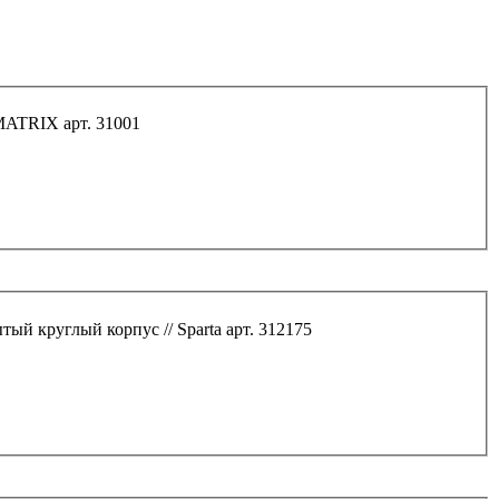
 MATRIX арт. 31001
Рулетка геодезическая, 20м*12,5мм, лента ПВХ, закрытый круглый корпус // Sparta арт. 312175