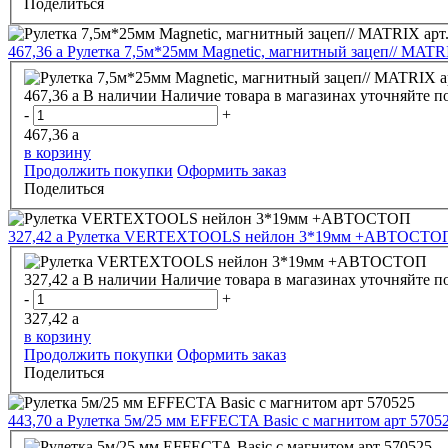
Поделиться
467,36
a
Рулетка 7,5м*25мм Magnetic, магнитный зацеп// MATRI
467,36
a
В наличии
Наличие товара в магазинах уточняйте п
-
+
467,36
a
в корзину
Продолжить покупки
Оформить заказ
Поделиться
327,42
a
Рулетка VERTEXTOOLS нейлон 3*19мм +АВТОСТО
327,42
a
В наличии
Наличие товара в магазинах уточняйте п
-
+
327,42
a
в корзину
Продолжить покупки
Оформить заказ
Поделиться
443,70
a
Рулетка 5м/25 мм EFFECTA Basic с магнитом арт 5705