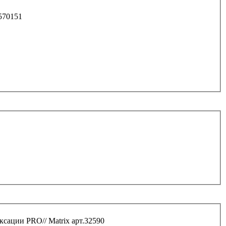
тка 3м/16 мм "Metric+" с автостопом и магнитом 570151
ксации PRO// Matrix арт.32590