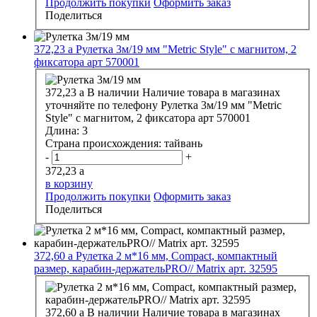
Продолжить покупки
Оформить заказ
Поделиться
372,23
a
Рулетка 3м/19 мм "Metric Style" с магнитом, 2
фиксатора арт 570001
372,23
a
В наличии
Наличие товара в магазинах
уточняйте по телефону
Рулетка 3м/19 мм "Metric
Style" с магнитом, 2 фиксатора арт 570001
Длина:
3
Страна происхождения:
тайвань
-
+
372,23
a
в корзину
Продолжить покупки
Оформить заказ
Поделиться
372,60
a
Рулетка 2 м*16 мм, Compact, компактный
размер, карабин-держательPRO// Matrix арт. 32595
372,60
a
В наличии
Наличие товара в магазинах