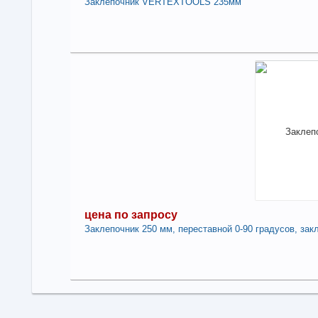
Заклепочник VERTEXTOOLS 235мм
6
Под
В н
Нали
Зак
-
цена по запросу
Заклепочник 250 мм, переставной 0-90 градусов, закл
Под
це
Нет 