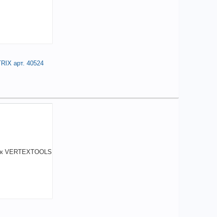
TRIX арт. 40524
76,26
a
аличии
чие товара в магазинах уточняйте по телефону
лепочник 250 мм, заклепки 2,4-3,2-4,0-4,8
/MATRIX арт. 40524
+
676,26
a
В КОРЗИНУ