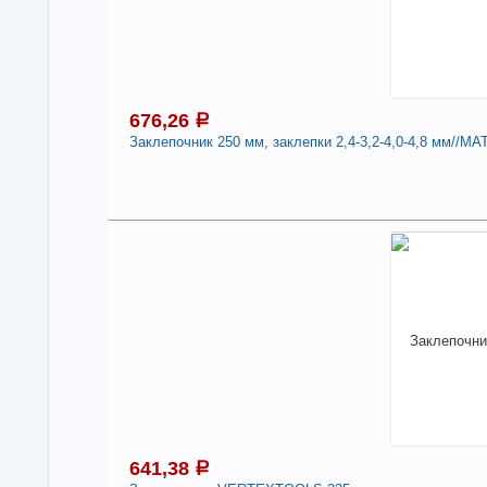
676,26
a
Заклепочник 250 мм, заклепки 2,4-3,2-4,0-4,8 мм//MA
6
В н
Нали
Зак
мм/
-
641,38
a