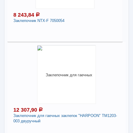
Страна происхождения:
германия
8 243,84
a
-
+
9 677,56
a
Заклепочник NTX-F 7050054
В КОРЗИНУ
8 243,84
a
Поделиться
В наличии
Наличие товара в магазинах уточняйте по телефону
Заклепочник NTX-F 7050054
Производитель:
GESIPA
Страна происхождения:
германия
12 307,90
a
-
+
8 243,84
a
Заклепочник для гаечных заклепок "HARPOON" ТМ1203-
003 двуручный
В КОРЗИНУ