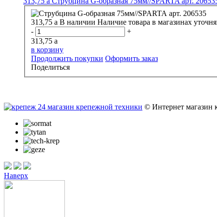
313,75
a
Струбцина G-образная 75мм//SPARTA арт. 20653
313,75
a
В наличии
Наличие товара в магазинах уточня
-
+
313,75
a
в корзину
Продолжить покупки
Оформить заказ
Поделиться
© Интернет магазин 
Наверх