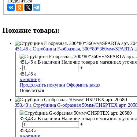
Поделиться
Похожие товары:
451,45
a
Струбцина F-образная, 300*80*360мм//SPARTA а
451,45
a
В наличии
Наличие товара в магазинах уточня
-
+
451,45
a
в корзину
Продолжить покупки
Оформить заказ
Поделиться
353,43
a
Струбцина G-образная 50мм//СИБРТЕХ арт. 205
353,43
a
В наличии
Наличие товара в магазинах уточня
-
+
353,43
a
в корзину