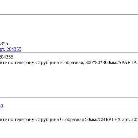
рт. 204355
йте по телефону
Струбцина F-образная, 300*80*360мм//SPARTA 
80
йте по телефону
Струбцина G-образная 50мм//СИБРТЕХ арт. 20