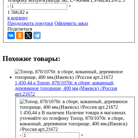
телефону
Колун-кувалда 3кг, L=900мм LS-MERLIN-2.5
-
+
1 566,82
a
в корзину
Продолжить покупки
Оформить заказ
Поделиться
Похожие товары:
1 450,44
a
Топор, 870/1070г. в сборе, кованный,
деревянное топорище, 400 мм,(Ижевск) //Россия
арт.21672
1 450,44
a
В наличии
Наличие товара в магазинах
уточняйте по телефону
Топор, 870/1070г. в сборе,
кованный, деревянное топорище, 400 мм,(Ижевск)
//Россия арт.21672
-
+