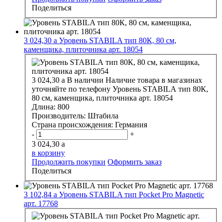
Поделиться
3 024,30
a
Уровень STABILA тип 80К, 80 см,
каменщика, плиточника арт. 18054
3 024,30
a
В наличии
Наличие товара в магазинах
уточняйте по телефону
Уровень STABILA тип 80К,
80 см, каменщика, плиточника арт. 18054
Длина:
800
Производитель:
Штабила
Страна происхождения:
Германия
-
+
3 024,30
a
в корзину
Продолжить покупки
Оформить заказ
Поделиться
3 102,84
a
Уровень STABILA тип Pocket Pro Magnetic
арт. 17768