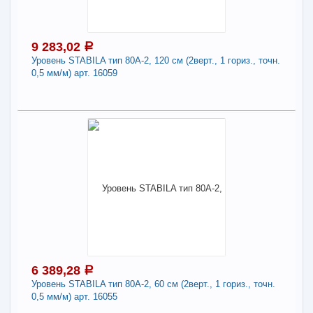
гориз., точн. 0,5 мм/м) арт. 02289
Длина:
1200
Производитель:
Штабила
9 283,02
a
Страна происхождения:
Германия
Уровень STABILA тип 80А-2, 120 см (2верт., 1 гориз., точн.
0,5 мм/м) арт. 16059
-
+
5 949,66
a
В КОРЗИНУ
9 283,02
a
В наличии
Наличие товара в магазинах уточняйте по телефону
Поделиться
Уровень STABILA тип 80А-2, 120 см (2верт., 1
гориз., точн. 0,5 мм/м) арт. 16059
Длина:
1200
Производитель:
Штабила
6 389,28
a
Страна происхождения:
Германия
Уровень STABILA тип 80А-2, 60 см (2верт., 1 гориз., точн.
0,5 мм/м) арт. 16055