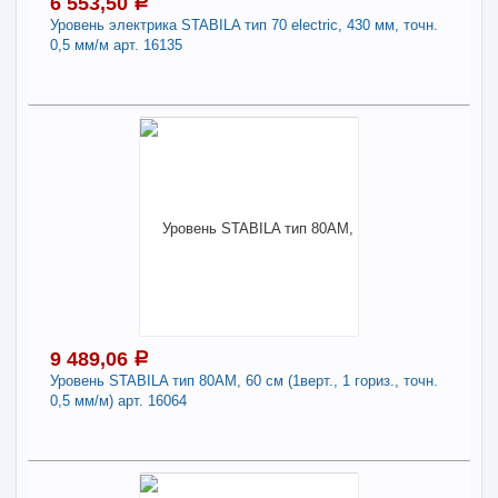
Производитель:
Штабила
6 553,50
a
Страна происхождения:
Германия
Уровень электрика STABILA тип 70 electric, 430 мм, точн.
0,5 мм/м арт. 16135
-
+
7 323,60
a
В КОРЗИНУ
6 553,50
a
В наличии
Наличие товара в магазинах уточняйте по телефону
Поделиться
Уровень электрика STABILA тип 70 electric, 430
мм, точн. 0,5 мм/м арт. 16135
Длина:
430
Производитель:
Штабила
9 489,06
a
Страна происхождения:
Германия
Уровень STABILA тип 80АМ, 60 см (1верт., 1 гориз., точн.
0,5 мм/м) арт. 16064
-
+
6 553,50
a
В КОРЗИНУ