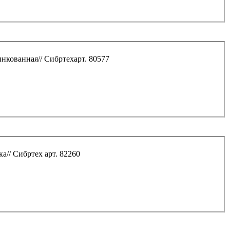
нкованная// Сибртехарт. 80577
а// Сибртех арт. 82260