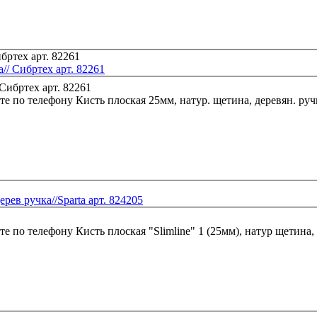
// Сибртех арт. 82261
те по телефону
Кисть плоская 25мм, натур. щетина, деревян. ручк
ерев ручка//Sparta арт. 824205
те по телефону
Кисть плоская "Slimline" 1 (25мм), натур щетина, 