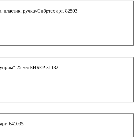
, пластик. ручка//Сибртех арт. 82503
"Суприм" 25 мм БИБЕР 31132
Набор металл. шпателей с пластик. ручками 4пр. арт. 641035