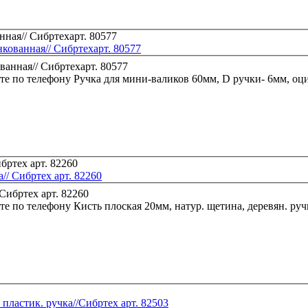
кованная// Сибртехарт. 80577
те по телефону
Ручка для мини-валиков 60мм, D ручки- 6мм, оци
// Сибртех арт. 82260
те по телефону
Кисть плоская 20мм, натур. щетина, деревян. ручк
 пластик. ручка//Сибртех арт. 82503