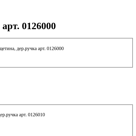
 арт. 0126000
Кисть плоская 3/4" "Сказка" натур.светл. щетина, дер.ручка арт. 0126000
Кисть плоская 1" "Сказка" натур.светл. щетина, дер.ручка арт. 0126010