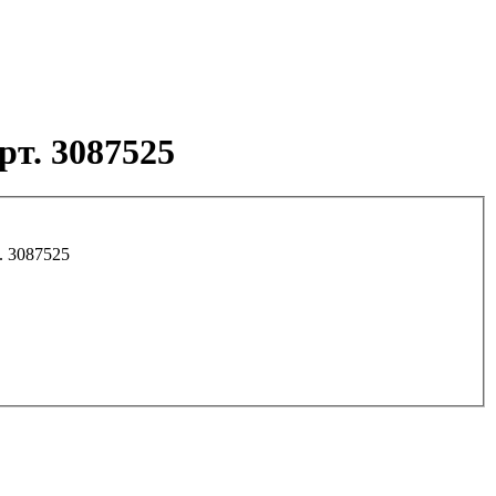
рт. 3087525
5мм из нерж. полир. стали с дер. ручкой арт. 3087525