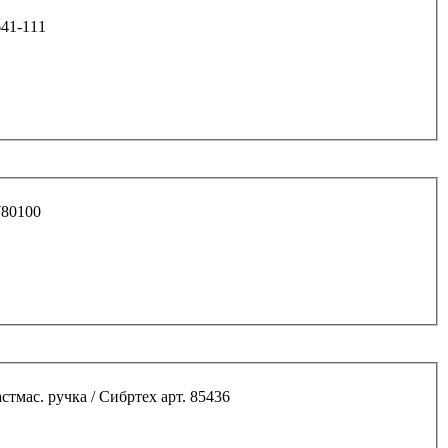
641-111
ющий 100мм "FLAT" арт. 780100
тмас. ручка / Сибртех арт. 85436