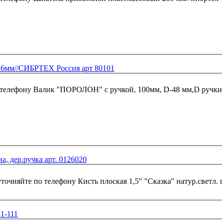
 6мм//СИБРТЕХ Россия арт 80101
 телефону
Валик "ПОРОЛОН" с ручкой, 100мм, D-48 мм,D ручки
а, дер.ручка арт. 0126020
уточняйте по телефону
1-111