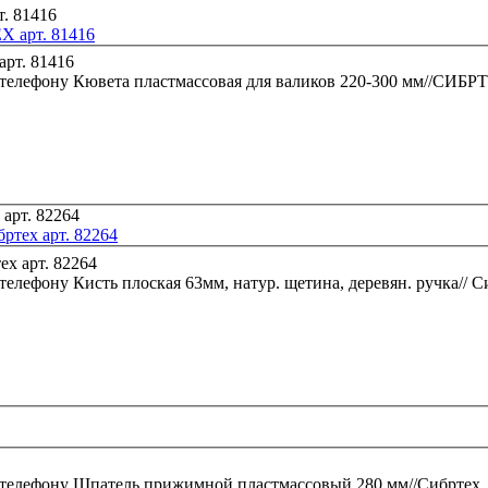
Х арт. 81416
 телефону
Кювета пластмассовая для валиков 220-300 мм//СИБРТ
бртех арт. 82264
 телефону
Кисть плоская 63мм, натур. щетина, деревян. ручка// С
 телефону
Шпатель прижимной пластмассовый 280 мм//Сибртех