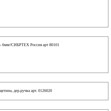
- 6мм//СИБРТЕХ Россия арт 80101
Кисть плоская 1,5" "Сказка" натур.светл. щетина, дер.ручка арт. 0126020