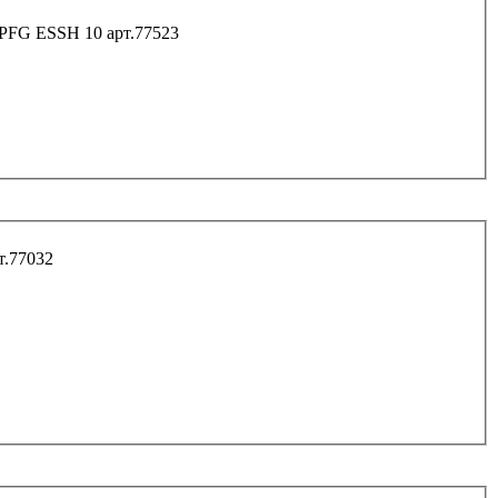
Анкер высокопроизвод. шерардированный SORMAT PFG ESSH 10 арт.77523
т.77032