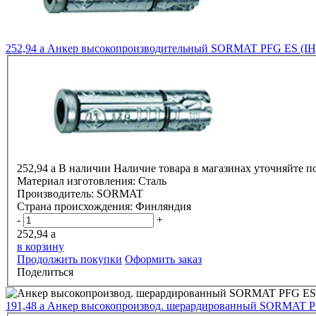
252,94
a
Анкер высокопроизводительный SORMAT PFG ES (IH) 
252,94
a
В наличии
Наличие товара в магазинах уточняйте п
Материал изготовления:
Сталь
Производитель:
SORMAT
Страна происхождения:
Финляндия
-
+
252,94
a
в корзину
Продолжить покупки
Оформить заказ
Поделиться
191,48
a
Анкер высокопроизвод. шерардированный SORMAT PF