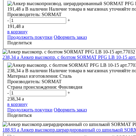
191,48
a
В наличии
Наличие товара в магазинах уточняйте п
Производитель:
SORMAT
-
+
191,48
a
в корзину
Продолжить покупки
Оформить заказ
Поделиться
238,34
a
Анкер высокопр. с болтом SORMAT PFG LB 10-15 арт
238,34
a
В наличии
Наличие товара в магазинах уточняйте п
Материал изготовления:
Сталь
Производитель:
SORMAT
Страна происхождения:
Финляндия
-
+
238,34
a
в корзину
Продолжить покупки
Оформить заказ
Поделиться
188,93
a
Анкер высокопр.шерардированный со шпилькой SORM