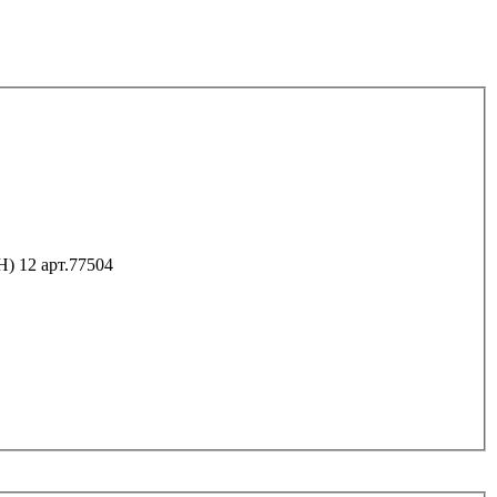
Анкер высокопроизводительный SORMAT PFG ES (IH) 12 арт.77504