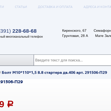
ТИ
СТАТЬИ
ДОСТАВКА И ОПЛАТА
АДРЕСА И КОНТ
(391)
228-68-68
Киренского, 67
Семафорн
Грунтовая, 28 А
Мате Залк
ный многоканальный телефон
Болт М10*110*1,5 8.8 стартера дв.406 арт. 291506-П29
/
291506-П29
89
a