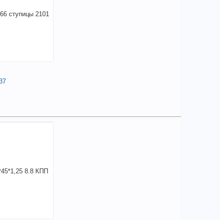
37
2,71
a
аличии
чие товара в магазинах уточняйте по телефону
 М10*66 ступицы 2101 (длинный) арт. 2101-
1037
на:
10
+
72,71
a