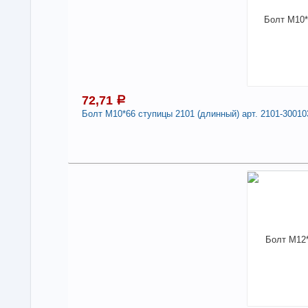
72,71
a
Болт М10*66 ступицы 2101 (длинный) арт. 2101-30010
7
В н
Нали
Болт
300
Дли
-