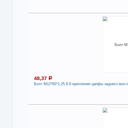
Под
7
В н
Нали
Болт
350
Дли
-
48,37
a
Болт М12*65*1,25 8.8 крепления цапфы заднего моста
4
Под
В н
Нали