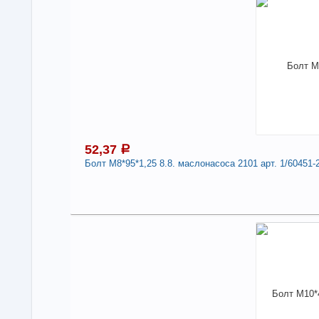
Под
В н
Нали
Дли
-
52,37
a
Болт М8*95*1,25 8.8. маслонасоса 2101 арт. 1/60451-
5
Под
В н
Нали
Болт
1/6