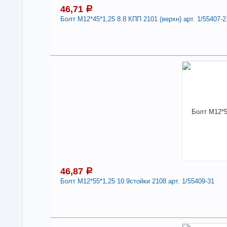
46,71
a
Болт М12*45*1,25 8.8 КПП 2101 (верхн) арт. 1/55407-2
4
Под
В н
Нали
Болт
1/5
Дли
-
46,87
a
Болт М12*55*1,25 10.9стойки 2108 арт. 1/55409-31
4