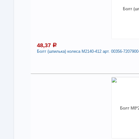
Бол
Дли
-
48,37
a
Болт (шпилька) колеса М2140-412 арт. 00356-7207900
4
Под
В н
Нали
Болт
720
-