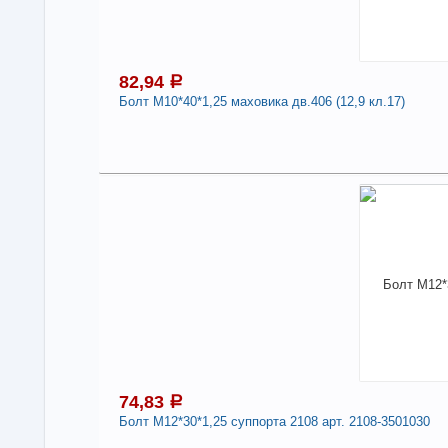
Дли
-
82,94
a
Болт М10*40*1,25 маховика дв.406 (12,9 кл.17)
8
Под
В н
Нали
Бол
-
74,83
a
Болт М12*30*1,25 суппорта 2108 арт. 2108-3501030