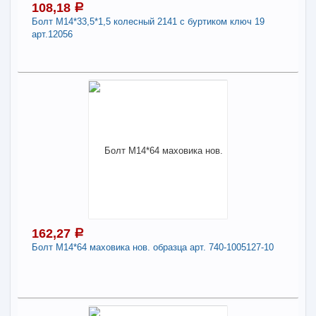
108,18
a
Болт М14*33,5*1,5 колесный 2141 с буртиком ключ 19
-
+
104,71
a
арт.12056
В КОРЗИНУ
108,18
a
Поделиться
В наличии
Наличие товара в магазинах уточняйте по телефону
Болт М14*33,5*1,5 колесный 2141 с буртиком
ключ 19 арт.12056
Длина:
14
162,27
a
Болт М14*64 маховика нов. образца арт. 740-1005127-10
-
+
108,18
a
В КОРЗИНУ