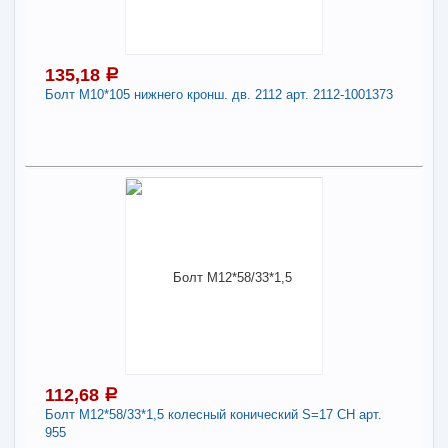
870006-009
Длина:
14
135,18
a
Болт М10*105 нижнего кронш. дв. 2112 арт. 2112-1001373
-
+
144,84
a
В КОРЗИНУ
135,18
a
Поделиться
В наличии
Наличие товара в магазинах уточняйте по телефону
Болт М10*105 нижнего кронш. дв. 2112 арт.
2112-1001373
Длина:
10
112,68
a
Болт М12*58/33*1,5 колесный конический S=17 CH арт.
-
+
135,18
a
955