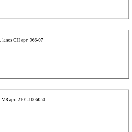
Болт М12*55/28*1,5 S=17 bmw, mer, rn, opl, nexia, lanos CH арт. 966-07
Болт спец. (ф24*54) ограничительный цепи 01-07 М8 арт. 2101-1006050