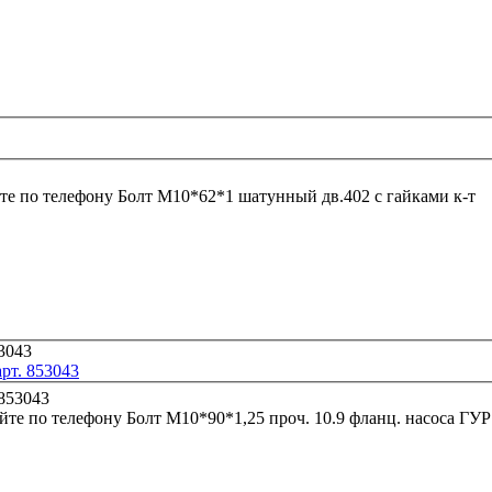
те по телефону
Болт М10*62*1 шатунный дв.402 с гайками к-т
рт. 853043
йте по телефону