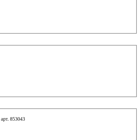
Болт М10*90*1,25 проч. 10.9 фланц. насоса ГУР арт. 853043