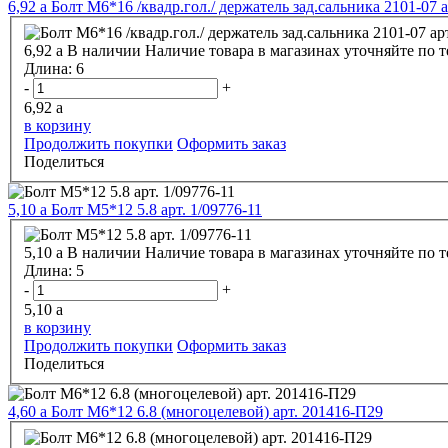
6,92
a
Болт М6*16 /квадр.гол./ держатель зад.сальника 2101-07 а
6,92
a
В наличии
Наличие товара в магазинах уточняйте по 
Длина:
6
-
+
6,92
a
в корзину
Продолжить покупки
Оформить заказ
Поделиться
5,10
a
Болт М5*12 5.8 арт. 1/09776-11
5,10
a
В наличии
Наличие товара в магазинах уточняйте по 
Длина:
5
-
+
5,10
a
в корзину
Продолжить покупки
Оформить заказ
Поделиться
4,60
a
Болт М6*12 6.8 (многоцелевой) арт. 201416-П29