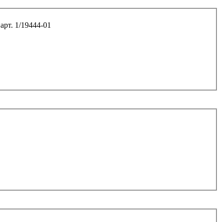
Болт М6*16 /квадр.гол./ держатель зад.сальника 2101-07 арт. 1/19444-01