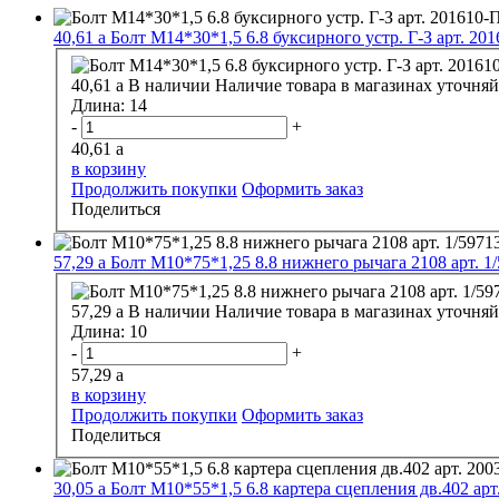
40,61
a
Болт М14*30*1,5 6.8 буксирного устр. Г-З арт. 20
40,61
a
В наличии
Наличие товара в магазинах уточняй
Длина:
14
-
+
40,61
a
в корзину
Продолжить покупки
Оформить заказ
Поделиться
57,29
a
Болт М10*75*1,25 8.8 нижнего рычага 2108 арт. 1
57,29
a
В наличии
Наличие товара в магазинах уточняй
Длина:
10
-
+
57,29
a
в корзину
Продолжить покупки
Оформить заказ
Поделиться
30,05
a
Болт М10*55*1,5 6.8 картера сцепления дв.402 арт