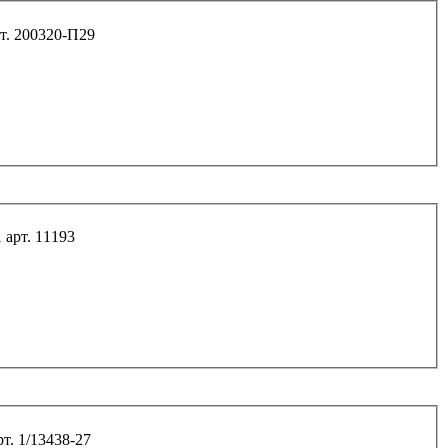
*55*1,5 6.8 картера сцепления дв.402 арт. 200320-П29
Болт М10*35*1,25 8.8 передней поперечины 2121 арт. 11193
10*50*1,25 8.8 кронштейна растяжки 08 арт. 1/13438-27