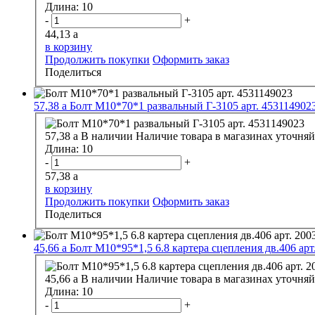
Длина:
10
-
+
44,13
a
в корзину
Продолжить покупки
Оформить заказ
Поделиться
57,38
a
Болт М10*70*1 развальный Г-3105 арт. 453114902
57,38
a
В наличии
Наличие товара в магазинах уточняй
Длина:
10
-
+
57,38
a
в корзину
Продолжить покупки
Оформить заказ
Поделиться
45,66
a
Болт М10*95*1,5 6.8 картера сцепления дв.406 арт
45,66
a
В наличии
Наличие товара в магазинах уточняй
Длина:
10
-
+