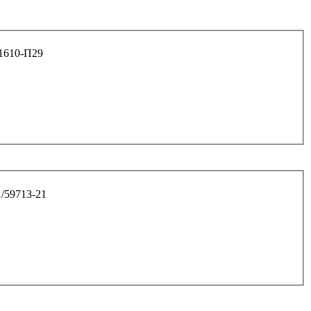
ирного устр. Г-З арт. 201610-П29
8 нижнего рычага 2108 арт. 1/59713-21