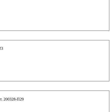
149023
*95*1,5 6.8 картера сцепления дв.406 арт. 200328-П29