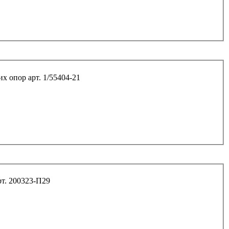
Болт М12*30*1,25 8.8 подушек двигателя передних опор арт. 1/55404-21
10*70*1,5 6.8 крепления бампера Г-З-24 арт. 200323-П29