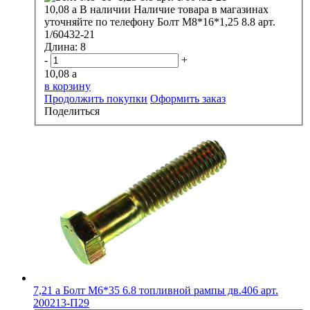
10,08
a
В наличии
Наличие товара в магазинах
уточняйте по телефону
Болт М8*16*1,25 8.8 арт.
1/60432-21
Длина:
8
-
+
10,08
a
в корзину
Продолжить покупки
Оформить заказ
Поделиться
7,21
a
Болт М6*35 6.8 топливной рампы дв.406 арт.
200213-П29