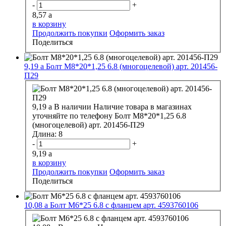
-
+
8,57
a
в корзину
Продолжить покупки
Оформить заказ
Поделиться
9,19
a
Болт М8*20*1,25 6.8 (многоцелевой) арт. 201456-
П29
9,19
a
В наличии
Наличие товара в магазинах
уточняйте по телефону
Болт М8*20*1,25 6.8
(многоцелевой) арт. 201456-П29
Длина:
8
-
+
9,19
a
в корзину
Продолжить покупки
Оформить заказ
Поделиться
10,08
a
Болт М6*25 6.8 с фланцем арт. 4593760106