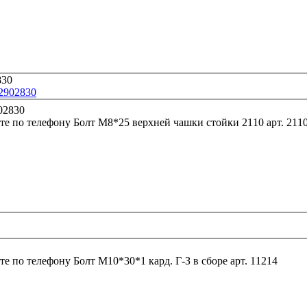
-2902830
те по телефону
Болт М8*25 верхней чашки с
те по телефону
Болт М10*30*1 кард. Г-З в сборе арт. 11214