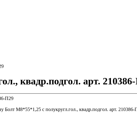
29
ол., квадр.подгол. арт. 210386
ну
Болт М8*55*1,25 с полукругл.гол., квадр.подгол. арт