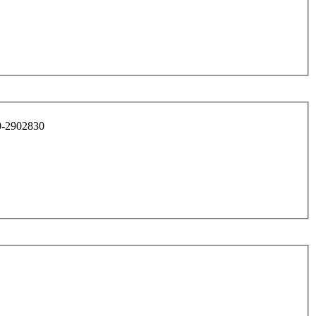
тойки 2110 арт. 2110-2902830