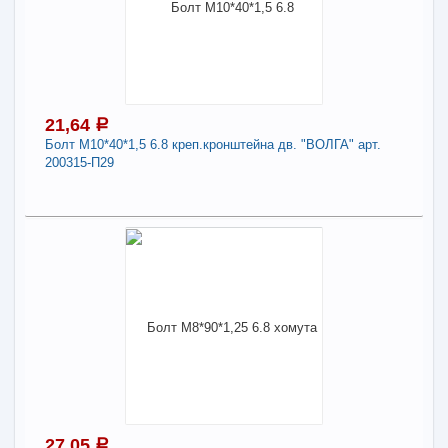
Наличие товара в магазинах уточняйте по телефону
Болт М6*75 8.8 крышки стартера арт. 1/10304-
21
Длина:
6
21,64
a
Болт М10*40*1,5 6.8 креп.кронштейна дв. "ВОЛГА" арт.
-
+
23,18
a
200315-П29
В КОРЗИНУ
21,64
a
В наличии
Поделиться
Наличие товара в магазинах уточняйте по телефону
Болт М10*40*1,5 6.8 креп.кронштейна дв.
"ВОЛГА" арт. 200315-П29
Длина:
10
27,05
a