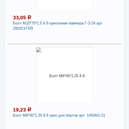
арт. 11169
Длина:
10
33,05
a
Болт М10*70*1,5 6.8 крепления бампера Г-З-24 арт.
-
+
27,27
a
200323-П29
В КОРЗИНУ
33,05
a
Поделиться
В наличии
Наличие товара в магазинах уточняйте по телефону
Болт М10*70*1,5 6.8 крепления бампера Г-З-24
арт. 200323-П29
Длина:
10
19,23
a
Болт М8*45*1,25 8.8 креп.доп.бортов арт. 1/60441-21
-
+
33,05
a