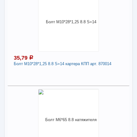
25,39
a
В наличии
Поделиться
Наличие товара в магазинах уточняйте по телефону
Болт М12*30*1,75 6.8 маятника "ВОЛГА" арт.
201540-П29
Длина:
12
35,79
a
-
+
25,39
a
Болт М10*28*1,25 8.8 S=14 картера КПП арт. 870014
В КОРЗИНУ
35,79
a
Поделиться
В наличии
Наличие товара в магазинах уточняйте по телефону
Болт М10*28*1,25 8.8 S=14 картера КПП арт.