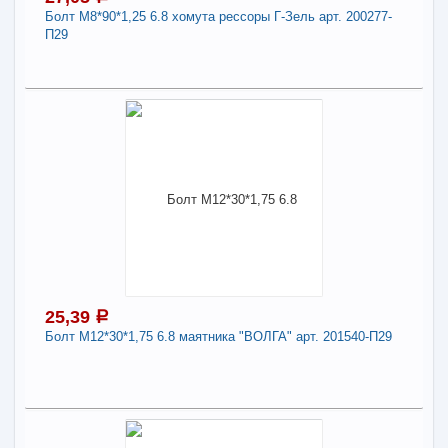
-
+
21,64
a
Болт М8*90*1,25 6.8 хомута рессоры Г-Зель арт. 200277-
П29
В КОРЗИНУ
27,05
a
Поделиться
В наличии
Наличие товара в магазинах уточняйте по телефону
Болт М8*90*1,25 6.8 хомута рессоры Г-Зель арт.
200277-П29
Длина:
8
25,39
a
Болт М12*30*1,75 6.8 маятника "ВОЛГА" арт. 201540-П29
-
+
27,05
a
В КОРЗИНУ