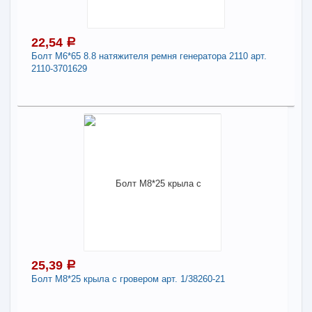
870014
Длина:
10
22,54
a
Болт М6*65 8.8 натяжителя ремня генератора 2110 арт.
-
+
35,79
a
2110-3701629
В КОРЗИНУ
22,54
a
Поделиться
В наличии
Наличие товара в магазинах уточняйте по телефону
Болт М6*65 8.8 натяжителя ремня генератора
2110 арт. 2110-3701629
Длина:
6
25,39
a
Болт М8*25 крыла с гровером арт. 1/38260-21
-
+
22,54
a