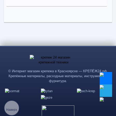
В КОРЗИНУ
25,39
a
В наличии
Поделиться
Наличие товара в магазинах уточняйте по телефону
Болт М8*25 крыла с гровером арт. 1/38260-21
Длина:
8
-
+
25,39
a
© Интернет магазин крепежа в Красноярске — КРЕПЁЖ24.рф.
Крепёжные материалы, расходные материалы, инструменты и
В КОРЗИНУ
фурнитура.
Поделиться
Наверх