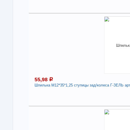
3
Под
В н
Нали
Шпил
291
Дли
-
55,98
a
Шпилька М12*35*1,25 ступицы зад/колеса Г-ЗЕЛЬ арт
5
Под
В н
Нали