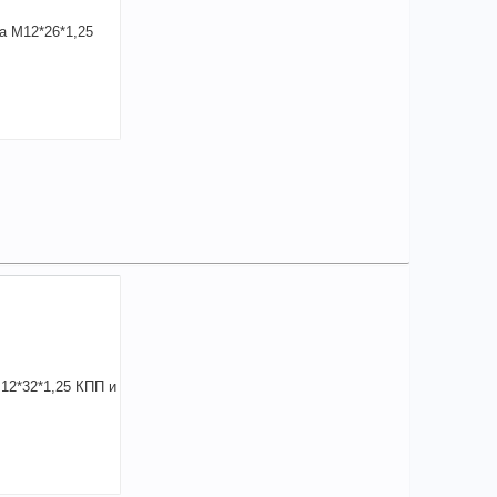
3,05
a
аличии
чие товара в магазинах уточняйте по телефону
Шпилька М12*26*1,25 стартера арт. 291866-П2
на:
26
+
33,05
a