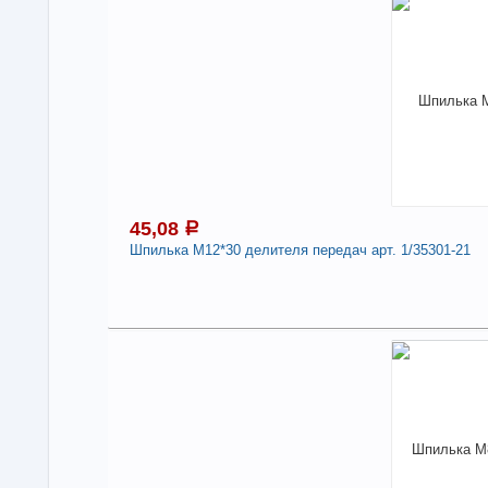
Под
В н
Нали
Дли
-
45,08
a
Шпилька М12*30 делителя передач арт. 1/35301-21
4
Под
В н
Нали
Шпил
21