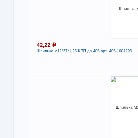
Шпи
арт
Дли
-
42,22
a
Шпилька м12*37*1,25 КПП дв.406 арт. 406-1601293
4
Под
В н
Нали
Шпил
160
Дли
-