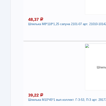
Дли
-
48,37
a
Шпилька М8*118*1,25 сапуна 2101-07 арт. 21010-1014
4
Под
В н
Нали
Шпил
101
Дли
-
39,22
a
Шпилька М10*45*1 вып.коллект. Г-З-53, П-З арт. 2917