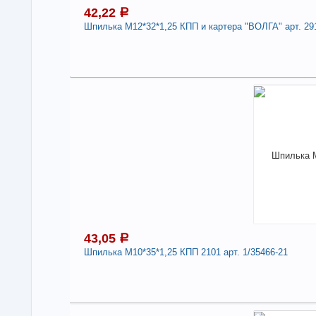
42,22
a
Шпилька М12*32*1,25 КПП и картера "ВОЛГА" арт. 29
4
Под
В н
Нали
Шпи
291
Дли
-
43,05
a
Шпилька М10*35*1,25 КПП 2101 арт. 1/35466-21
4