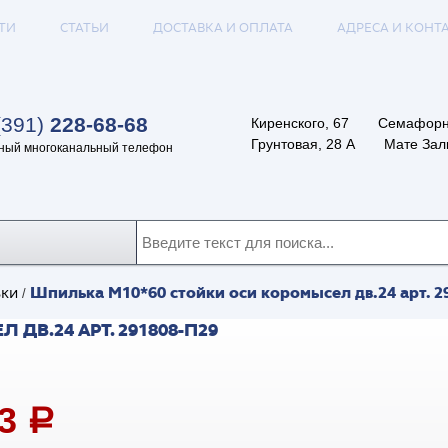
ТИ
СТАТЬИ
ДОСТАВКА И ОПЛАТА
АДРЕСА И КОНТ
(391)
228-68-68
Киренского, 67
Семафорн
Грунтовая, 28 А
Мате Залк
ный многоканальный телефон
Шпилька М10*60 стойки оси коромысел дв.24 арт. 2
ки
/
ДВ.24 АРТ. 291808-П29
23
a