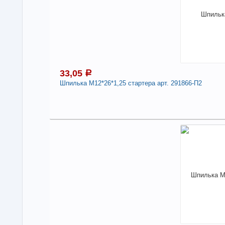
33,05
a
Шпилька М12*26*1,25 стартера арт. 291866-П2
3
В н
Нали
Дли
-