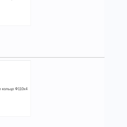
21,78
a
аличии
чие товара в магазинах уточняйте по телефону
порное кольцо Ф165х4 нар. ГОСТ 13942 DIN
+
821,78
a
В КОРЗИНУ