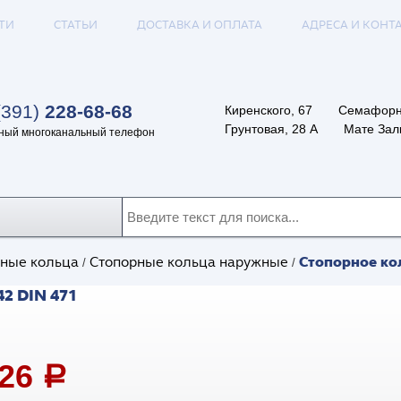
ТИ
СТАТЬИ
ДОСТАВКА И ОПЛАТА
АДРЕСА И КОНТ
(391)
228-68-68
Киренского, 67
Семафорн
Грунтовая, 28 А
Мате Залк
ный многоканальный телефон
Стопорное кол
ные кольца
Стопорные кольца наружные
/
/
2 DIN 471
,26
a