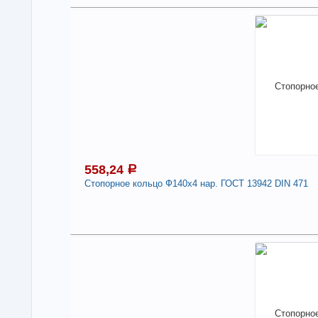
6
Под
В н
Нали
Сто
471
-
558,24
a
Стопорное кольцо Ф140х4 нар. ГОСТ 13942 DIN 471
5
Под
В н
Нали
Сто
471