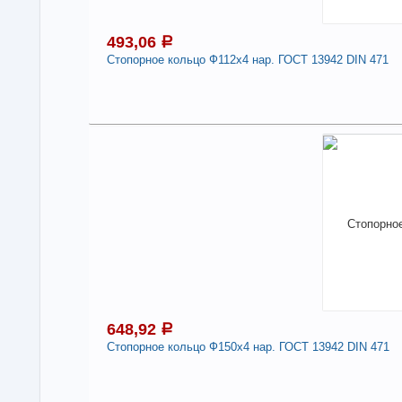
493,06
a
Стопорное кольцо Ф112х4 нар. ГОСТ 13942 DIN 471
4
Под
В н
Нали
Сто
471
-
648,92
a
Стопорное кольцо Ф150х4 нар. ГОСТ 13942 DIN 471