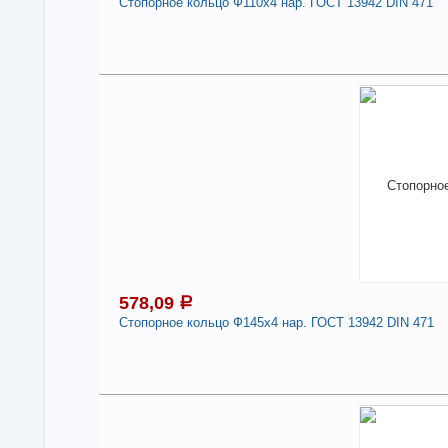
Стопорное кольцо Ф110х4 нар. ГОСТ 13942 DIN 471
4
Под
В н
Нали
Сто
471
-
578,09
a
Стопорное кольцо Ф145х4 нар. ГОСТ 13942 DIN 471
5
Под
В н