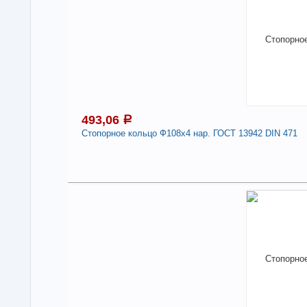
Нали
Сто
471
-
493,06
a
Стопорное кольцо Ф108х4 нар. ГОСТ 13942 DIN 471
4
Под
В н
Нали
Сто
471
-