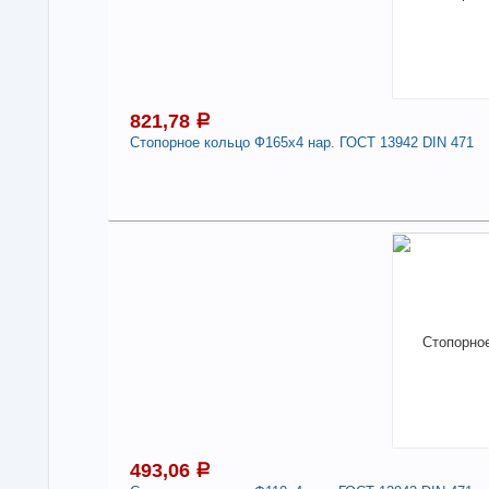
821,78
a
Стопорное кольцо Ф165х4 нар. ГОСТ 13942 DIN 471
8
В н
Нали
Сто
471
-
493,06
a