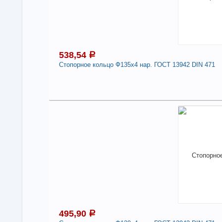
-
538,54
a
Стопорное кольцо Ф135х4 нар. ГОСТ 13942 DIN 471
5
Под
В н
Нали
Сто
471
-
495,90
a