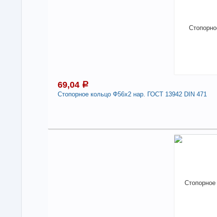
Нали
Сто
471
-
69,04
a
Стопорное кольцо Ф56х2 нар. ГОСТ 13942 DIN 471
6
Под
В н
Нали
Сто
471
-