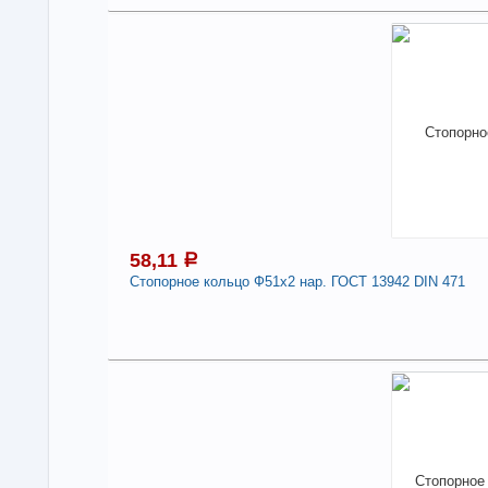
5
Под
В н
Нали
Сто
471
-
58,11
a
Стопорное кольцо Ф51х2 нар. ГОСТ 13942 DIN 471
5
Под
В н
Нали
Сто
471