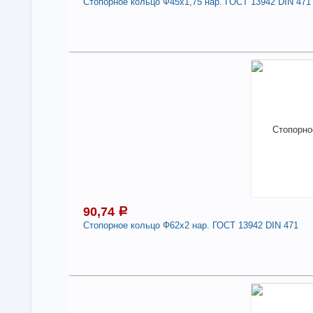
Стопорное кольцо Ф45х1,75 нар. ГОСТ 13942 DIN 471
5
Под
В н
Нали
Сто
471
-
90,74
a
Стопорное кольцо Ф62х2 нар. ГОСТ 13942 DIN 471
9
Под
В н