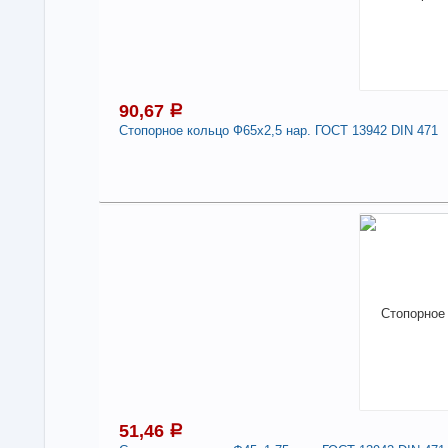
90,67
a
Стопорное кольцо Ф65х2,5 нар. ГОСТ 13942 DIN 471
9
В н
Нали
Сто
471
-
51,46
a