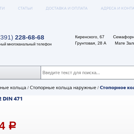
ТИ
СТАТЬИ
ДОСТАВКА И ОПЛАТА
АДРЕСА И КОНТ
(391)
228-68-68
Киренского, 67
Семафорн
Грунтовая, 28 А
Мате Залк
ный многоканальный телефон
Стопорное кол
ные кольца
Стопорные кольца наружные
/
/
 DIN 471
04
a