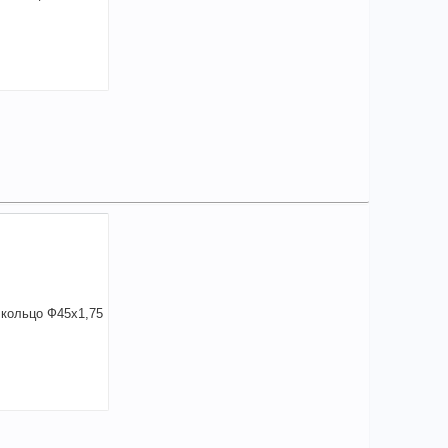
0,67
a
аличии
чие товара в магазинах уточняйте по телефону
порное кольцо Ф65х2,5 нар. ГОСТ 13942 DIN
+
90,67
a
В КОРЗИНУ