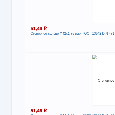
-
51,46
a
Стопорное кольцо Ф42х1,75 нар. ГОСТ 13942 DIN 471
5
Под
В н
Нали
Сто
471
-
51,46
a