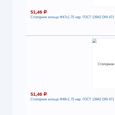
51,46
a
Стопорное кольцо Ф47х1,75 нар. ГОСТ 13942 DIN 471
5
Под
В н
Нали
Сто
471
-
51,46
a
Стопорное кольцо Ф48х1,75 нар. ГОСТ 13942 DIN 471