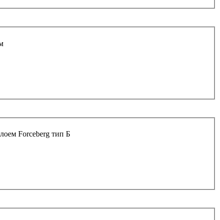
м
лоем Forceberg тип Б