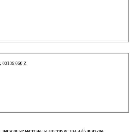
ельный плоский 60*10мм (оцинк.) арт. 00186 060 Z
 расходные материалы, инструменты и фурнитура.