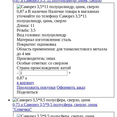
0,87
a
Саморез 3,5*11 полуцилиндр, цинк, сверло
0,87
a
В наличии
Наличие товара в магазинах
уточняйте по телефону
Саморез 3,5*11
полуцилиндр, цинк, сверло
Длина:
11
Резьба:
3.5
Вид головки:
полуцилиндр
Материал изготовления:
сталь
Покрытие:
оцинковка
Область применения:
для тонколистового металла
до 4 мм
Производитель:
omax
Особые отметки:
со сверлом
Страна происхождения:
китай
-
+
0,87
a
в корзину
Продолжить покупки
Оформить заказ
Поделиться
0,75
a
Саморез 3,5*9,5 полусфера, сверло, цинк
"Семечки"