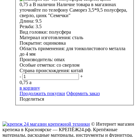
0,75
a
В наличии
Наличие товара в магазинах
уточняйте по телефону
Саморез 3,5*9,5 полусфера,
сверло, цинк "Семечки"
Длина:
9.5
Резьба:
3.5
Вид головки:
полусфера
Материал изготовления:
сталь
Покрытие:
оцинковка
Область применения:
для тонколистового металла
до 4 мм
Производитель:
omax
Особые отметки:
со сверлом
Страна происхождения:
китай
-
+
0,75
a
в корзину
Продолжить покупки
Оформить заказ
Поделиться
© Интернет магазин
крепежа в Красноярске — КРЕПЁЖ24.рф. Крепёжные
материалы, расходные материалы, инструменты и фурнитура.