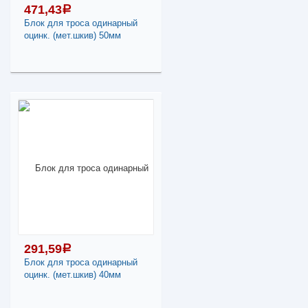
471,43
a
Блок для троса одинарный
оцинк. (мет.шкив) 50мм
471,43
a
В наличии
Наличие товара в
магазинах уточняйте по
телефону
Блок для троса
одинарный оцинк.
(мет.шкив) 50мм
291,59
a
Блок для троса одинарный
-
+
оцинк. (мет.шкив) 40мм
471,43
a