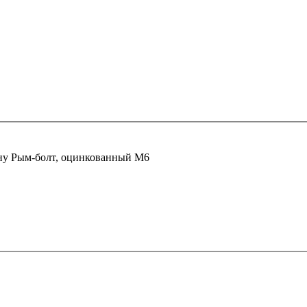
ну
Рым-болт, оцинкованный М6