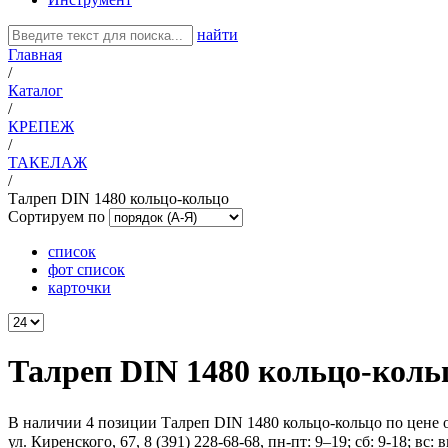
найти
Главная
/
Каталог
/
КРЕПЕЖ
/
ТАКЕЛАЖ
/
Талреп DIN 1480 кольцо-кольцо
Сортируем по
список
фот список
карточки
Талреп DIN 1480 кольцо-коль
В наличии 4 позиции Талреп DIN 1480 кольцо-кольцо по цене от
ул. Киренского, 67, 8 (391) 228-68-68, пн-пт: 9–19; сб: 9-18; вс: