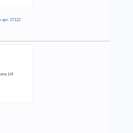
+
78,10
a
 арт. 27122
В КОРЗИНУ
3,24
a
аличии
елиться
чие товара в магазинах уточняйте по телефону
а WITTE BITPRO-Е extrahart 1/4" PH 3 титан
m арт. 27122
+
73,24
a
В КОРЗИНУ