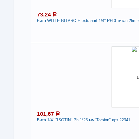
-
73,24
a
Бита WITTE BITPRO-Е extrahart 1/4" PH 3 титан 25mm
7
В н
Под
Нали
Бит
25m
-
101,67
a
Бита 1/4" "ISOTIN" Ph 1*25 мм"Torsion" арт 22341