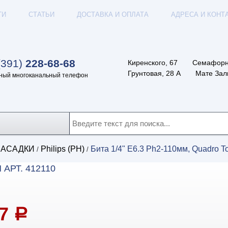
ТИ
СТАТЬИ
ДОСТАВКА И ОПЛАТА
АДРЕСА И КОНТ
(391)
228-68-68
Киренского, 67
Семафорн
Грунтовая, 28 А
Мате Залк
ный многоканальный телефон
НАСАДКИ
Philips (PH)
Бита 1/4" E6.3 Ph2-110мм, Quadro To
/
/
 АРТ. 412110
87
a