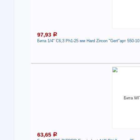
97,93
a
Бита 1/4" С6,3 Ph1-25 мм Hard Zircon "Gert"арт 550-10
9
В н
Нали
Бит
550
-
63,65
a