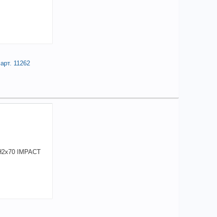
елиться
арт. 11262
7,42
a
аличии
чие товара в магазинах уточняйте по телефону
а Ph2*70мм, сталь S2, круглый
филь//GROSS арт. 11262
+
77,42
a
В КОРЗИНУ