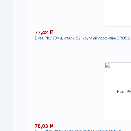
Под
77,42
a
Бита Ph2*70мм, сталь S2, круглый профиль//GROSS 
7
В н
Нали
Бит
про
-
78,03
a