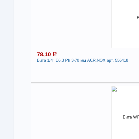
Нали
Бит
410
-
78,10
a
Бита 1/4" Е6,3 Ph 3-70 мм АСR,NOX арт. 556418
7
Под
В н
Нали
Дли
Про
Стр