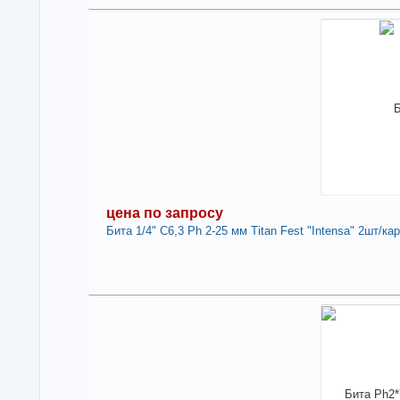
1
Под
В н
Нали
Бит
Дли
Пок
Про
Стр
цена по запросу
-
Бита 1/4" С6,3 Ph 2-25 мм Titan Fest "Intensa" 2шт/ка
це
Нет 
Нали
Под
Бита