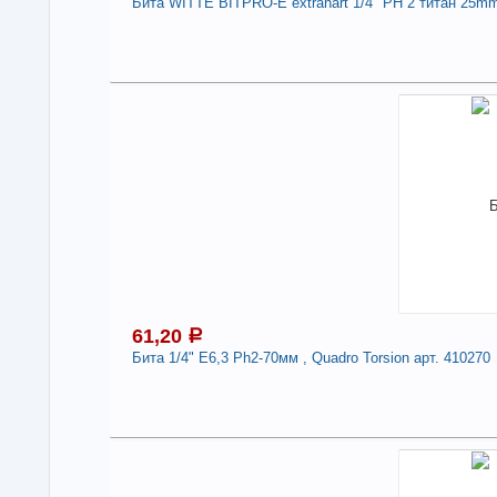
Бита WITTE BITPRO-Е extrahart 1/4" PH 2 титан 25mm
6
Под
В н
Нали
Бит
25m
-
61,20
a
Бита 1/4" Е6,3 Ph2-70мм , Quadro Torsion арт. 410270
6
Под
В н