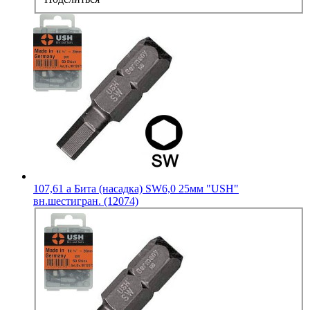
107,61
a
Бита (насадка) SW6,0 25мм "USH"
вн.шестигран. (12074)