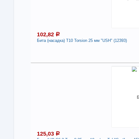
-
102,82
a
Бита (насадка) T10 Torsion 25 мм "USH" (12393)
Под
1
В н
Нали
Бит
-
125,03
a