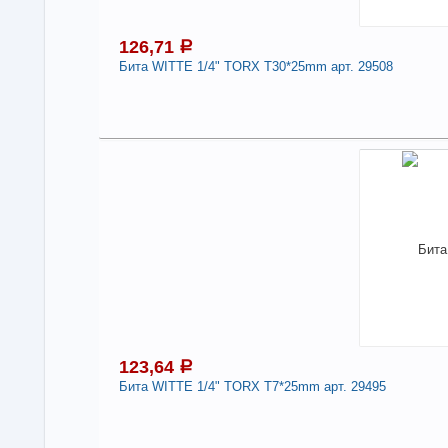
126,71
a
Бита WITTE 1/4" TORX Т30*25mm арт. 29508
Под
1
В н
Нали
-
123,64
a
Бита WITTE 1/4" TORX Т7*25mm арт. 29495
Под