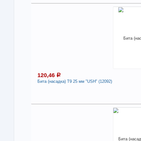
1
В н
Нали
-
120,46
a
Бита (насадка) T9 25 мм "USH" (12092)
Под
1
В н
Нали
Бит