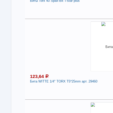
Биты Torx 40 Spax-Bit T-star plus
Под
1
В н
Нали
Биты
-
123,64
a
Бита WITTE 1/4" TORX Т5*25mm арт. 29460
Под
1
В н