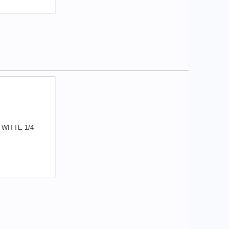
В КОРЗИНУ
елиться
26,71
a
аличии
чие товара в магазинах уточняйте по телефону
Бита WITTE 1/4" TORX Т30*25mm арт. 29508
+
126,71
a
В КОРЗИНУ
елиться