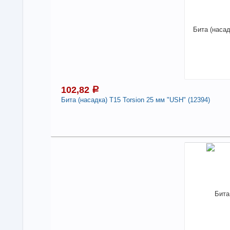
Нали
-
102,82
a
Бита (насадка) T15 Torsion 25 мм "USH" (12394)
Под
1
В н
Нали
Бит
-