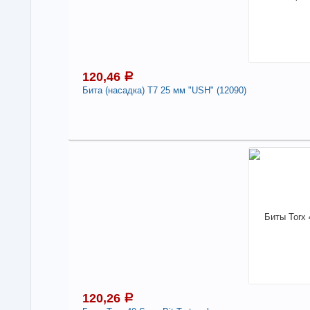
120,46
a
Бита (насадка) T7 25 мм "USH" (12090)
1
В н
Нали
Бит
-
120,26
a