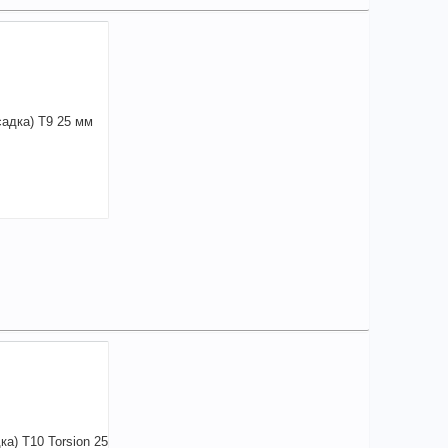
23,64
a
аличии
чие товара в магазинах уточняйте по телефону
Бита WITTE 1/4" TORX Т7*25mm арт. 29495
+
123,64
a
В КОРЗИНУ
елиться
20,46
a
аличии
чие товара в магазинах уточняйте по телефону
а (насадка) T9 25 мм "USH" (12092)