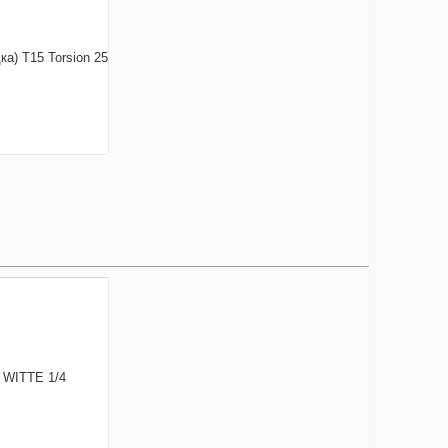
чие товара в магазинах уточняйте по телефону
Бита WITTE 1/4" TORX Т5*25mm арт. 29460
+
123,64
a
В КОРЗИНУ
елиться
02,82
a
аличии
чие товара в магазинах уточняйте по телефону
а (насадка) T15 Torsion 25 мм "USH" (12394)
+
102,82
a