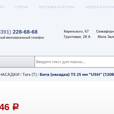
ТИ
СТАТЬИ
ДОСТАВКА И ОПЛАТА
АДРЕСА И КОНТ
(391)
228-68-68
Киренского, 67
Семафорн
Грунтовая, 28 А
Мате Залк
ный многоканальный телефон
Бита (насадка) T5 25 мм "USH" (1208
НАСАДКИ
Torx (T)
/
/
,46
a