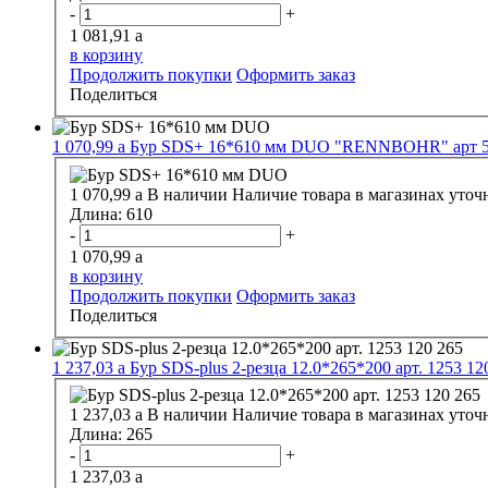
-
+
1 081,91
a
в корзину
Продолжить покупки
Оформить заказ
Поделиться
1 070,99
a
Бур SDS+ 16*610 мм DUO "RENNBOHR" арт 5
1 070,99
a
В наличии
Наличие товара в магазинах уточ
Длина:
610
-
+
1 070,99
a
в корзину
Продолжить покупки
Оформить заказ
Поделиться
1 237,03
a
Бур SDS-plus 2-резца 12.0*265*200 арт. 1253 12
1 237,03
a
В наличии
Наличие товара в магазинах уточ
Длина:
265
-
+
1 237,03
a