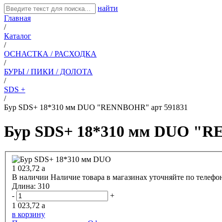
найти
Главная
/
Каталог
/
ОСНАСТКА / РАСХОДКА
/
БУРЫ / ПИКИ / ДОЛОТА
/
SDS +
/
Бур SDS+ 18*310 мм DUO "RENNBOHR" арт 591831
Бур SDS+ 18*310 мм DUO "R
1 023,72
a
В наличии
Наличие товара в магазинах уточняйте по телефо
Длина:
310
-
+
1 023,72
a
в корзину