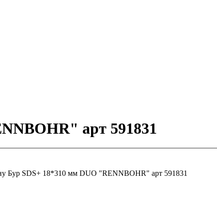
ENNBOHR" арт 591831
ну
Бур SDS+ 18*310 мм DUO "RENNBOHR" арт 591831