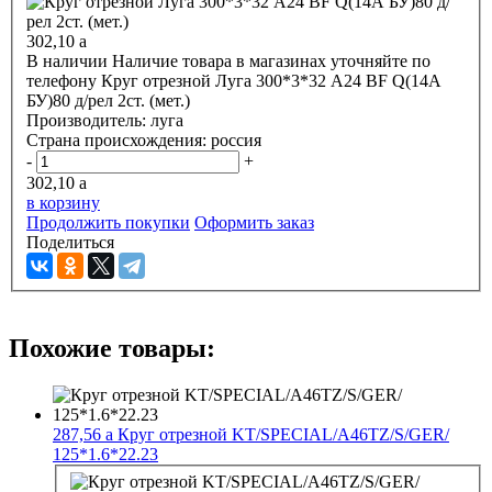
302,10
a
В наличии
Наличие товара в магазинах уточняйте по
телефону
Круг отрезной Луга 300*3*32 А24 BF Q(14А
БУ)80 д/рел 2ст. (мет.)
Производитель:
луга
Страна происхождения:
россия
-
+
302,10
a
в корзину
Продолжить покупки
Оформить заказ
Поделиться
Похожие товары:
287,56
a
Круг отрезной KT/SPECIAL/A46TZ/S/GER/
125*1.6*22.23