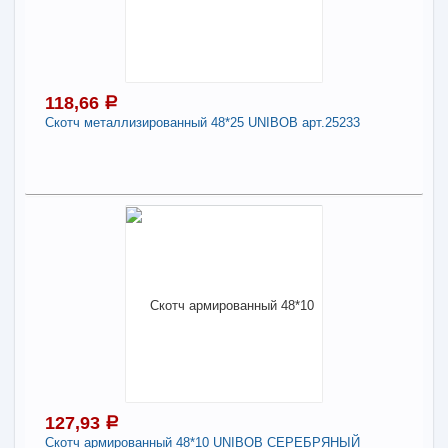
Скотч металлизированный 72*50 UNIBOB
-
+
136,27
a
118,66
a
В КОРЗИНУ
Скотч металлизированный 48*25 UNIBOB арт.25233
Поделиться
118,66
a
В наличии
Наличие товара в магазинах уточняйте по телефону
Скотч металлизированный 48*25 UNIBOB
арт.25233
-
+
118,66
a
127,93
a
Скотч армированный 48*10 UNIBOB СЕРЕБРЯНЫЙ